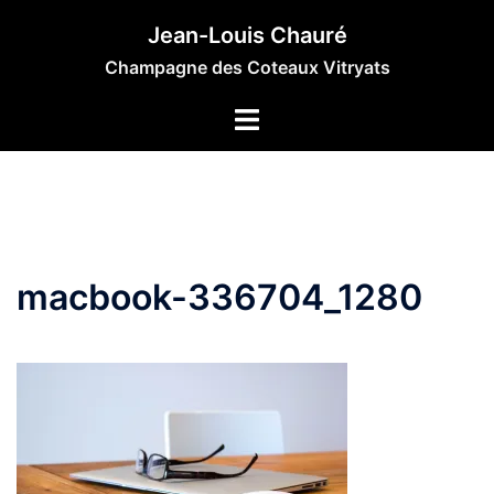
Aller
Jean-Louis Chauré
au
Champagne des Coteaux Vitryats
contenu
macbook-336704_1280